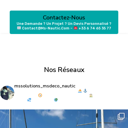
Contactez-Nous
Une Demande ? Un Projet ? Un Devis Personnalisé ?
Contact@ms-Nautic.com –
‭+33 6 74 65 35 77‬
Nos Réseaux
mssolutions_msdeco_nautic
Your Boat, Your Home. Ready to Sail
Boat prep &
maintenance
Delivery & owner support
Turnkey living &
styling
French eaux
FR|EN